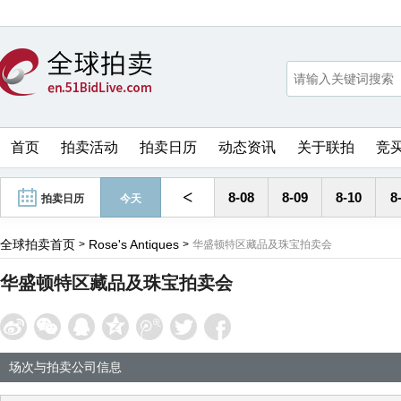
首页
拍卖活动
拍卖日历
动态资讯
关于联拍
竞
<
8-08
8-09
8-10
8
拍卖日历
今天
全球拍卖首页
Rose's Antiques
>
>
华盛顿特区藏品及珠宝拍卖会
华盛顿特区藏品及珠宝拍卖会
场次与拍卖公司信息