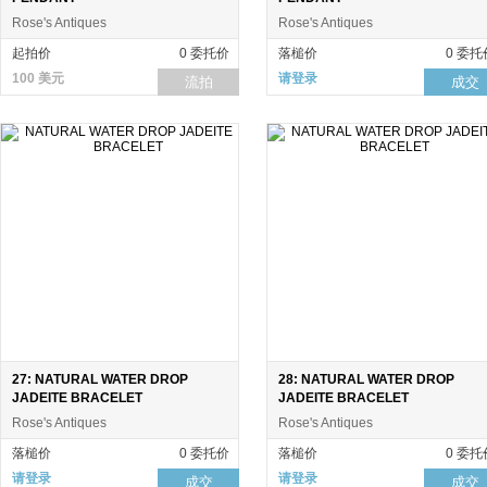
Rose's Antiques
Rose's Antiques
起拍价
0 委托价
落槌价
0 委托
100 美元
请登录
流拍
成交
27: NATURAL WATER DROP
28: NATURAL WATER DROP
JADEITE BRACELET
JADEITE BRACELET
Rose's Antiques
Rose's Antiques
落槌价
0 委托价
落槌价
0 委托
请登录
请登录
成交
成交