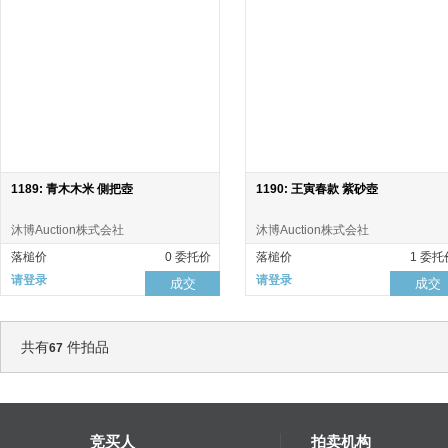
1189: 青木木米 側把壺
1190: 王寅春款 紫砂壺
沐博Auction株式会社
沐博Auction株式会社
落槌价
0 委托价
落槌价
1 委托
请登录
请登录
成交
成交
共有
件拍品
67
竞买人
拍卖机构