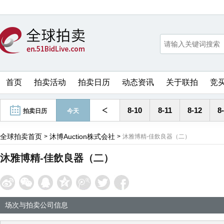
首页
拍卖活动
拍卖日历
动态资讯
关于联拍
竞
<
8-10
8-11
8-12
8
拍卖日历
今天
全球拍卖首页
沐博Auction株式会社
>
>
沐雅博精-佳飲良器（二）
沐雅博精-佳飲良器（二）
场次与拍卖公司信息