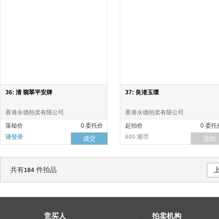
36: 清 翡翠平安牌
37: 良渚玉環
香港永德拍卖有限公司
香港永德拍卖有限公司
落槌价
0 委托价
起拍价
0 委托
请登录
600 港币
成交
流拍
共有
件拍品
184
竞买人
拍卖机构