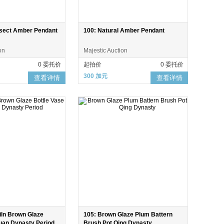
Insect Amber Pendant
100: Natural Amber Pendant
on
Majestic Auction
0 委托价
起拍价
0 委托价
300 加元
查看详情
查看详情
iln Brown Glaze
105: Brown Glaze Plum Battern
Yuan Dynasty Period
Brush Pot Qing Dynasty