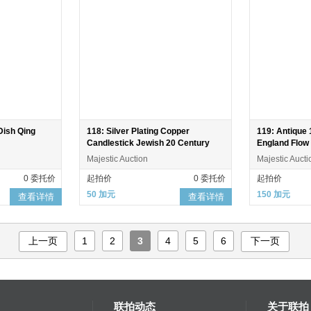
Dish Qing
118: Silver Plating Copper
119: Antique 
Candlestick Jewish 20 Century
England Flow 
detailed sce
Majestic Auction
Majestic Aucti
0 委托价
起拍价
0 委托价
起拍价
50 加元
150 加元
查看详情
查看详情
上一页
1
2
3
4
5
6
下一页
联拍动态
关于联拍