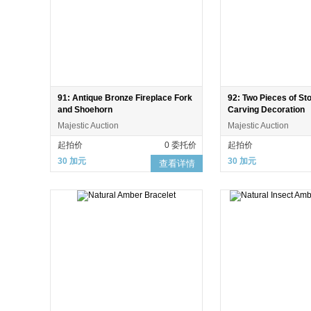
91: Antique Bronze Fireplace Fork
92: Two Pieces of St
and Shoehorn
Carving Decoration
Majestic Auction
Majestic Auction
起拍价
0 委托价
起拍价
30 加元
30 加元
查看详情