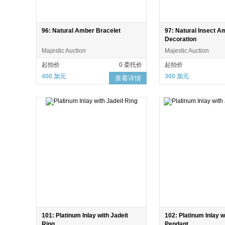
96: Natural Amber Bracelet
97: Natural Insect A
Decoration
Majestic Auction
Majestic Auction
起拍价
0 委托价
起拍价
400 加元
300 加元
查看详情
101: Platinum Inlay with Jadeit
102: Platinum Inlay w
Ring
Pendant