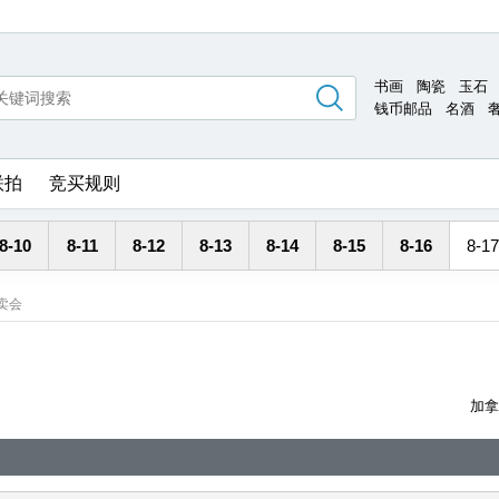
书画
陶瓷
玉石
钱币邮品
名酒
联拍
竞买规则
8-10
8-11
8-12
8-13
8-14
8-15
8-16
8-17
卖会
加拿