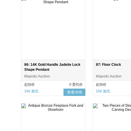
86: 14K Gold Handle Jadeite Lock
87: Floor Clock
Shape Pendant
Majestic Auction
Majestic Auction
起拍价
0 委托价
起拍价
150 加元
150 加元
查看详情