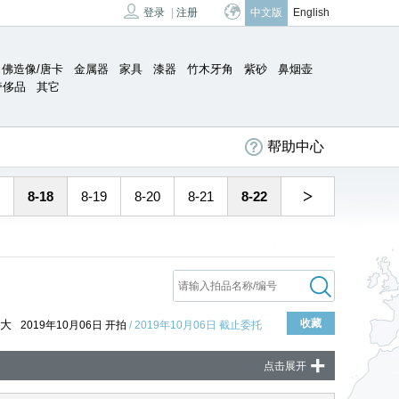
登录
|
注册
中文版
English
佛造像/唐卡
金属器
家具
漆器
竹木牙角
紫砂
鼻烟壶
奢侈品
其它
帮助中心
>
8-18
8-19
8-20
8-21
8-22
收藏
大
2019年10月06日 开拍
/ 2019年10月06日 截止委托
+
点击展开