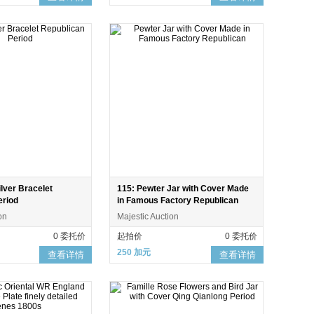
ilver Bracelet
115: Pewter Jar with Cover Made
eriod
in Famous Factory Republican
on
Majestic Auction
0 委托价
起拍价
0 委托价
250 加元
查看详情
查看详情