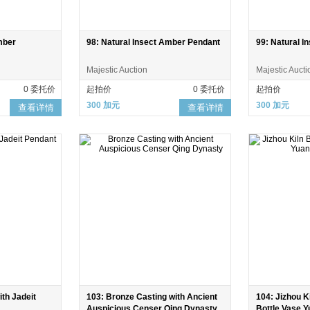
mber
98: Natural Insect Amber Pendant
99: Natural 
Majestic Auction
Majestic Aucti
0 委托价
起拍价
0 委托价
起拍价
300 加元
300 加元
查看详情
查看详情
ith Jadeit
103: Bronze Casting with Ancient
104: Jizhou K
Auspicious Censer Qing Dynasty
Bottle Vase 