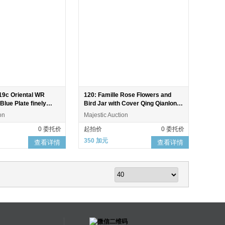
19c Oriental WR
120: Famille Rose Flowers and
Blue Plate finely
Bird Jar with Cover Qing Qianlong
nes 1800s
Period
on
Majestic Auction
0 委托价
起拍价
0 委托价
350 加元
查看详情
查看详情