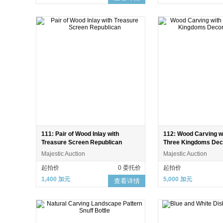
111: Pair of Wood Inlay with
112: Wood Carving w
Treasure Screen Republican
Three Kingdoms Dec
Majestic Auction
Majestic Auction
起拍价
0 委托价
起拍价
1,400 加元
5,000 加元
查看详情