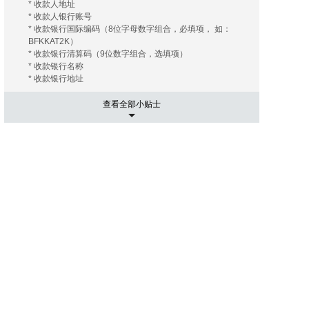
* 收款人地址
* 收款人银行账号
* 收款银行国际编码（8位字母数字组合，必填项， 如：
BFKKAT2K）
* 收款银行清算码（9位数字组合，选填项）
* 收款银行名称
* 收款银行地址
查看全部小贴士
5. 运输相关事项
有的海外拍卖行会替您安排和协调运输， 您只需要支付相关
的运费及保险费（如您需要）即可；有的海外拍卖行会推荐
几家长期合作的运输公司， 这些运输公司有着良好的信誉和
高质量的工作效率，您大可放心。您只需要提供您的收货地
址， 竞得拍品账单。 运输公司会根据您提供的信息给您报
价， 您可以在其中选择最优的报价者来承担运输任务。然后
就是付款了， 信用卡是最常用的支付手段， 当然还有其他
像PayPal，转账等。
6. 进口通关可能出现的关税
国际运送的包裹在进口清关过程中如需支付关税，需由包裹
接受人（即买家）自行承担。 征收标准：具体征收标准和额
度以海关通知和解释为准。
7. 禁拍拍品