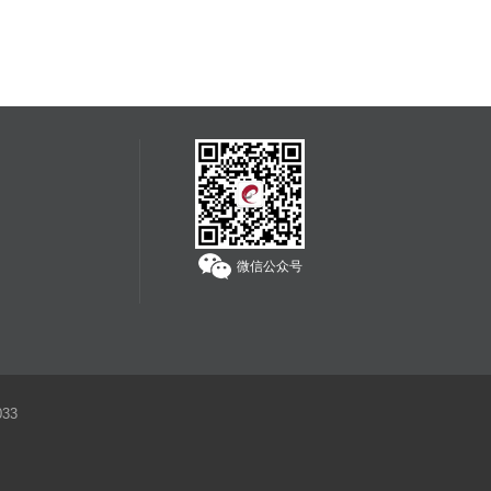
海外拍卖会可能会出现中国法律禁止交易的物品，如枪支、
管制刀具、象牙、犀角等；中国买家不得通过本平台参与上
述物品的拍卖活动；任何情形下，买家均须对自己的竞拍行
为独立承担责任。
服务热线：
400-608-1178
微信公众号
33