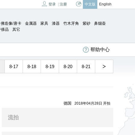
登录
|
注册
中文版
English
佛造像/唐卡
金属器
家具
漆器
竹木牙角
紫砂
鼻烟壶
奢侈品
其它
帮助中心
>
8-17
8-18
8-19
8-20
8-21
德国
2018年04月28日 开拍
流拍