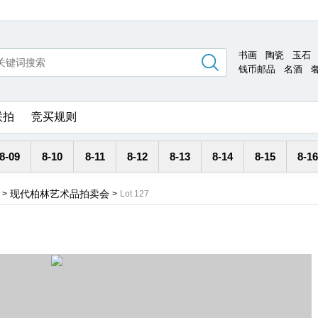
书画
陶瓷
玉石
钱币邮品
名酒
联拍
竞买规则
8-09
8-10
8-11
8-12
8-13
8-14
8-15
8-16
现代柏林艺术品拍卖会
>
>
Lot 127