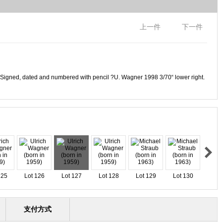
上一件
下一件
. Signed, dated and numbered with pencil ?U. Wagner 1998 3/70“ lower right.
125
Lot 126
Lot 127
Lot 128
Lot 129
Lot 130
支付方式