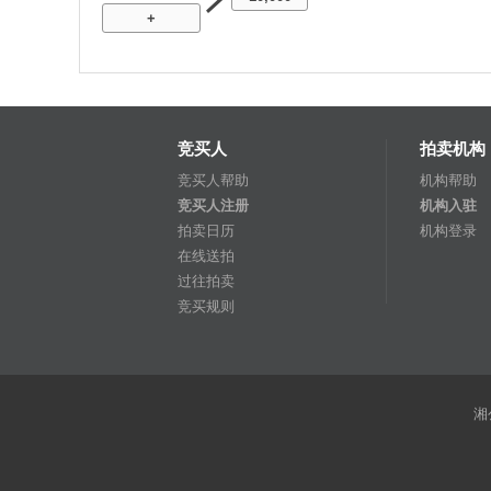
+
竞买人
拍卖机构
竞买人帮助
机构帮助
竞买人注册
机构入驻
拍卖日历
机构登录
在线送拍
过往拍卖
竞买规则
湘