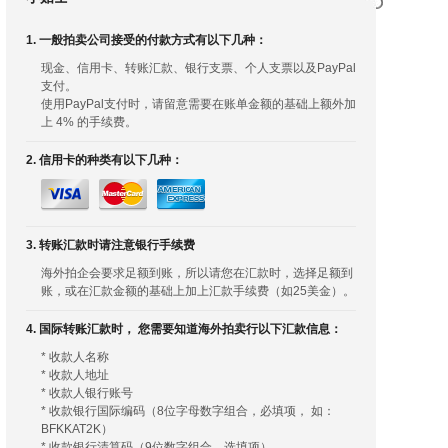
1. 一般拍卖公司接受的付款方式有以下几种：
现金、信用卡、转账汇款、银行支票、个人支票以及PayPal
支付。
使用PayPal支付时，请留意需要在账单金额的基础上额外加
上 4% 的手续费。
2. 信用卡的种类有以下几种：
3. 转账汇款时请注意银行手续费
海外拍企会要求足额到账，所以请您在汇款时，选择足额到
账，或在汇款金额的基础上加上汇款手续费（如25美金）。
4. 国际转账汇款时， 您需要知道海外拍卖行以下汇款信息：
* 收款人名称
* 收款人地址
* 收款人银行账号
* 收款银行国际编码（8位字母数字组合，必填项， 如：
BFKKAT2K）
* 收款银行清算码（9位数字组合，选填项）