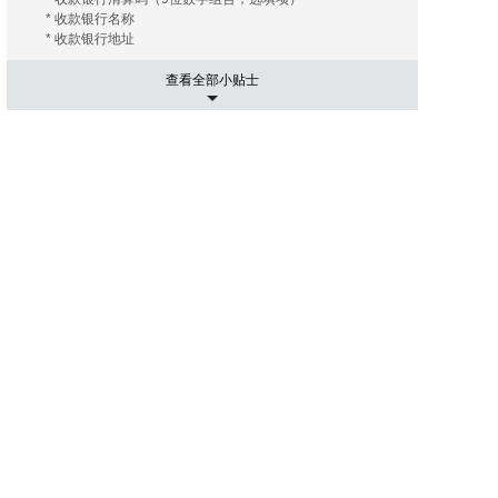
* 收款银行名称
* 收款银行地址
查看全部小贴士
5. 运输相关事项
有的海外拍卖行会替您安排和协调运输， 您只需要支付相关
的运费及保险费（如您需要）即可；有的海外拍卖行会推荐
几家长期合作的运输公司， 这些运输公司有着良好的信誉和
高质量的工作效率，您大可放心。您只需要提供您的收货地
址， 竞得拍品账单。 运输公司会根据您提供的信息给您报
价， 您可以在其中选择最优的报价者来承担运输任务。然后
就是付款了， 信用卡是最常用的支付手段， 当然还有其他
像PayPal，转账等。
6. 进口通关可能出现的关税
国际运送的包裹在进口清关过程中如需支付关税，需由包裹
接受人（即买家）自行承担。 征收标准：具体征收标准和额
度以海关通知和解释为准。
7. 禁拍拍品
海外拍卖会可能会出现中国法律禁止交易的物品，如枪支、
管制刀具、象牙、犀角等；中国买家不得通过本平台参与上
述物品的拍卖活动；任何情形下，买家均须对自己的竞拍行