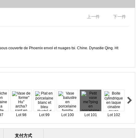
上一件
下一件
sous couverte de Phoenix envol et nuages tsi. Chine. Dynastie Qing. Ht
97
Lot 98
Lot 99
Lot 100
Lot 101
Lot 102
支付方式