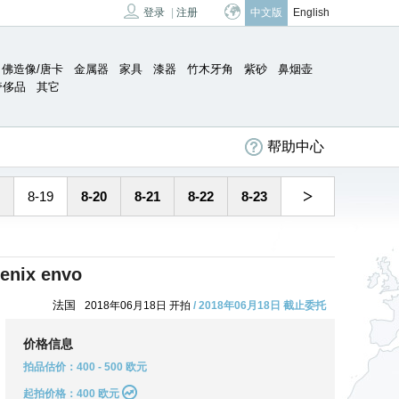
登录
|
注册
中文版
English
佛造像/唐卡
金属器
家具
漆器
竹木牙角
紫砂
鼻烟壶
奢侈品
其它
帮助中心
>
8-19
8-20
8-21
8-22
8-23
oenix envo
法国
2018年06月18日 开拍
/ 2018年06月18日 截止委托
价格信息
拍品估价：400 - 500 欧元
起拍价格：400 欧元