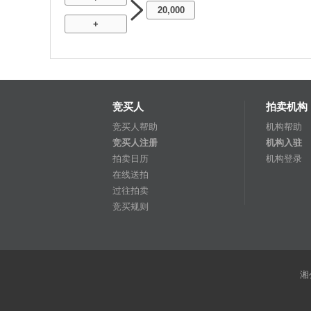
20,000
+
竞买人
拍卖机构
竞买人帮助
机构帮助
竞买人注册
机构入驻
拍卖日历
机构登录
在线送拍
过往拍卖
竞买规则
湘