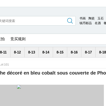
书画
陶瓷
玉石
钱币邮品
名酒
联拍
竞买规则
8-11
8-12
8-13
8-14
8-15
8-16
8-17
8-18
Lot 101
che décoré en bleu cobalt sous couverte de Ph