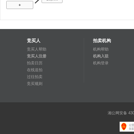
+
竞买人
拍卖机构
竞买人帮助
机构帮助
竞买人注册
机构入驻
拍卖日历
机构登录
在线送拍
过往拍卖
竞买规则
湘公网安备 4301