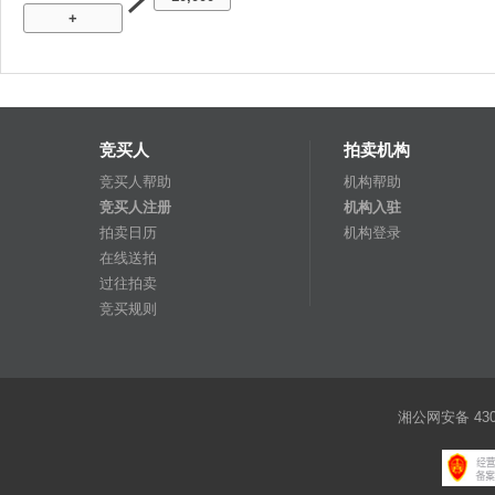
+
竞买人
拍卖机构
竞买人帮助
机构帮助
竞买人注册
机构入驻
拍卖日历
机构登录
在线送拍
过往拍卖
竞买规则
湘公网安备 4301