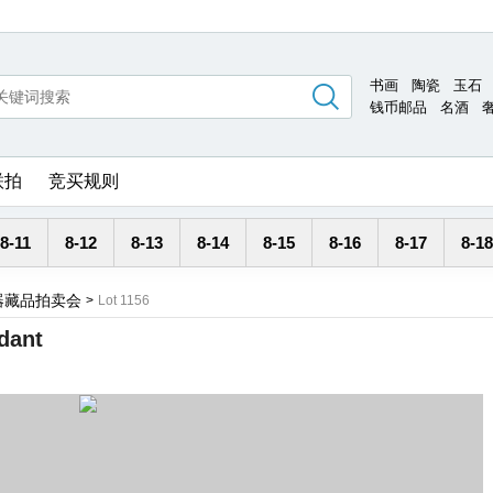
书画
陶瓷
玉石
钱币邮品
名酒
联拍
竞买规则
8-11
8-12
8-13
8-14
8-15
8-16
8-17
8-18
器藏品拍卖会
>
Lot 1156
dant