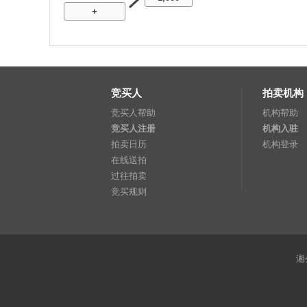
+
竞买人
拍卖机构
竞买人帮助
机构帮助
竞买人注册
机构入驻
拍卖日历
机构登录
在线送拍
过往拍卖
竞买规则
湘