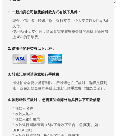
1. 一般拍卖公司接受的付款方式有以下几种：
现金、信用卡、转账汇款、银行支票、个人支票以及PayPal
支付。
使用PayPal支付时，请留意需要在账单金额的基础上额外加
上 4% 的手续费。
2. 信用卡的种类有以下几种：
3. 转账汇款时请注意银行手续费
海外拍企会要求足额到账，所以请您在汇款时，选择足额到
账，或在汇款金额的基础上加上汇款手续费（如25美金）。
4. 国际转账汇款时， 您需要知道海外拍卖行以下汇款信息：
* 收款人名称
* 收款人地址
* 收款人银行账号
* 收款银行国际编码（8位字母数字组合，必填项， 如：
BFKKAT2K）
* 收款银行清算码（9位数字组合，选填项）