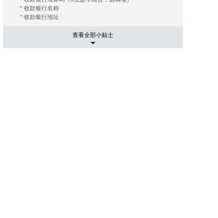
* 收款银行名称
* 收款银行地址
查看全部小贴士
5. 运输相关事项
有的海外拍卖行会替您安排和协调运输， 您只需要支付相关
的运费及保险费（如您需要）即可；有的海外拍卖行会推荐
几家长期合作的运输公司， 这些运输公司有着良好的信誉和
高质量的工作效率，您大可放心。您只需要提供您的收货地
址， 竞得拍品账单。 运输公司会根据您提供的信息给您报
价， 您可以在其中选择最优的报价者来承担运输任务。然后
就是付款了， 信用卡是最常用的支付手段， 当然还有其他
像PayPal，转账等。
6. 进口通关可能出现的关税
国际运送的包裹在进口清关过程中如需支付关税，需由包裹
接受人（即买家）自行承担。 征收标准：具体征收标准和额
度以海关通知和解释为准。
7. 禁拍拍品
海外拍卖会可能会出现中国法律禁止交易的物品，如枪支、
管制刀具、象牙、犀角等；中国买家不得通过本平台参与上
述物品的拍卖活动；任何情形下，买家均须对自己的竞拍行