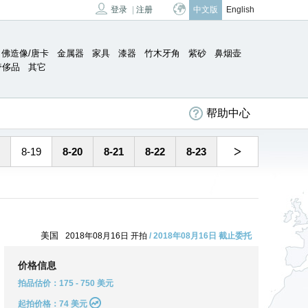
登录
|
注册
中文版
English
佛造像/唐卡
金属器
家具
漆器
竹木牙角
紫砂
鼻烟壶
奢侈品
其它
帮助中心
>
8-19
8-20
8-21
8-22
8-23
美国
2018年08月16日 开拍
/ 2018年08月16日 截止委托
价格信息
拍品估价：175 - 750 美元
起拍价格：74 美元