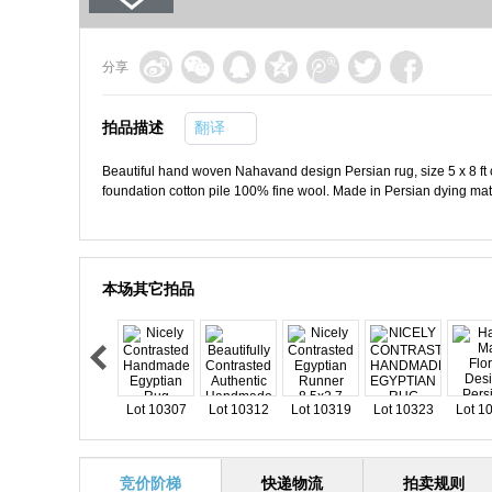
分享
拍品描述
翻译
Beautiful hand woven Nahavand design Persian rug, size 5 x 8 ft 
foundation cotton pile 100% fine wool. Made in Persian dying mat
本场其它拍品
Lot 10307
Lot 10312
Lot 10319
Lot 10323
Lot 1
竞价阶梯
快递物流
拍卖规则