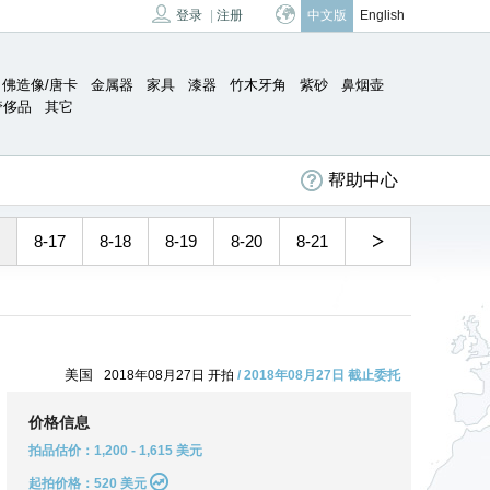
登录
|
注册
中文版
English
佛造像/唐卡
金属器
家具
漆器
竹木牙角
紫砂
鼻烟壶
奢侈品
其它
帮助中心
>
8-17
8-18
8-19
8-20
8-21
美国
2018年08月27日 开拍
/ 2018年08月27日 截止委托
价格信息
拍品估价：1,200 - 1,615 美元
起拍价格：520 美元