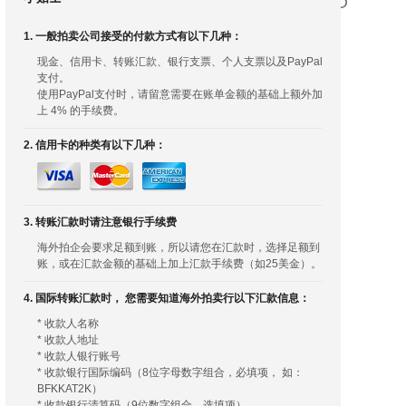
1. 一般拍卖公司接受的付款方式有以下几种：
现金、信用卡、转账汇款、银行支票、个人支票以及PayPal
支付。
使用PayPal支付时，请留意需要在账单金额的基础上额外加
上 4% 的手续费。
2. 信用卡的种类有以下几种：
3. 转账汇款时请注意银行手续费
海外拍企会要求足额到账，所以请您在汇款时，选择足额到
账，或在汇款金额的基础上加上汇款手续费（如25美金）。
4. 国际转账汇款时， 您需要知道海外拍卖行以下汇款信息：
* 收款人名称
* 收款人地址
* 收款人银行账号
* 收款银行国际编码（8位字母数字组合，必填项， 如：
BFKKAT2K）
* 收款银行清算码（9位数字组合，选填项）