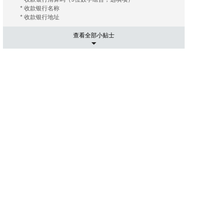
* 收款银行名称
* 收款银行地址
查看全部小贴士
5. 运输相关事项
有的海外拍卖行会替您安排和协调运输， 您只需要支付相关
的运费及保险费（如您需要）即可；有的海外拍卖行会推荐
几家长期合作的运输公司， 这些运输公司有着良好的信誉和
高质量的工作效率，您大可放心。您只需要提供您的收货地
址， 竞得拍品账单。 运输公司会根据您提供的信息给您报
价， 您可以在其中选择最优的报价者来承担运输任务。然后
就是付款了， 信用卡是最常用的支付手段， 当然还有其他
像PayPal，转账等。
6. 进口通关可能出现的关税
国际运送的包裹在进口清关过程中如需支付关税，需由包裹
接受人（即买家）自行承担。 征收标准：具体征收标准和额
度以海关通知和解释为准。
7. 禁拍拍品
海外拍卖会可能会出现中国法律禁止交易的物品，如枪支、
管制刀具、象牙、犀角等；中国买家不得通过本平台参与上
述物品的拍卖活动；任何情形下，买家均须对自己的竞拍行