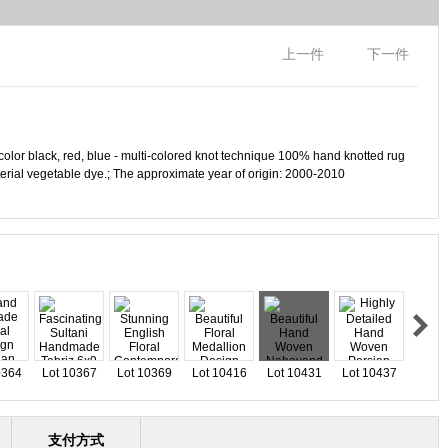
上一件
下一件
color black, red, blue - multi-colored knot technique 100% hand knotted rug
erial vegetable dye.; The approximate year of origin: 2000-2010
0364
Lot 10367
Lot 10369
Lot 10416
Lot 10431
Lot 10437
支付方式