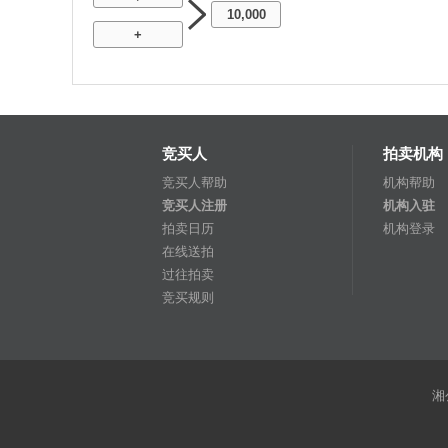
10,000
+
竞买人
拍卖机构
竞买人帮助
机构帮助
竞买人注册
机构入驻
拍卖日历
机构登录
在线送拍
过往拍卖
竞买规则
湘