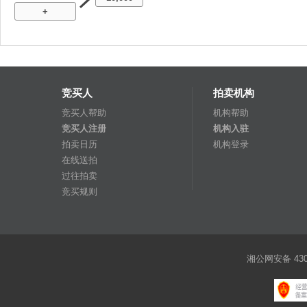
+
竞买人
拍卖机构
竞买人帮助
机构帮助
竞买人注册
机构入驻
拍卖日历
机构登录
在线送拍
过往拍卖
竞买规则
湘公网安备 4301