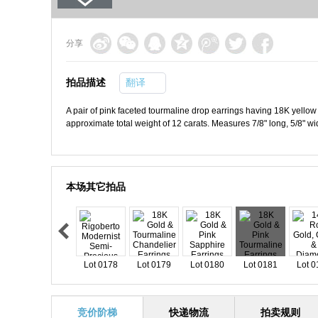
分享
拍品描述
翻译
A pair of pink faceted tourmaline drop earrings having 18K yellow
approximate total weight of 12 carats. Measures 7/8" long, 5/8" w
本场其它拍品
Lot 0178
Lot 0179
Lot 0180
Lot 0181
Lot 0
竞价阶梯
快递物流
拍卖规则