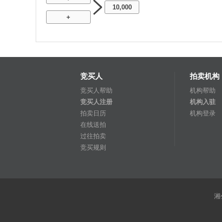
10,000
+
竞买人
拍卖机构
竞买人帮助
机构帮助
竞买人注册
机构入驻
拍卖日历
机构登录
在线送拍
过往拍卖
竞买规则
湘