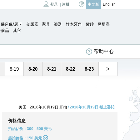
登录
|
注册
中文版
English
佛造像/唐卡
金属器
家具
漆器
竹木牙角
紫砂
鼻烟壶
奢侈品
其它
帮助中心
>
8-19
8-20
8-21
8-22
8-23
美国
2018年10月19日 开拍
/ 2018年10月19日 截止委托
价格信息
拍品估价：300 - 500 美元
起拍价格：150 美元