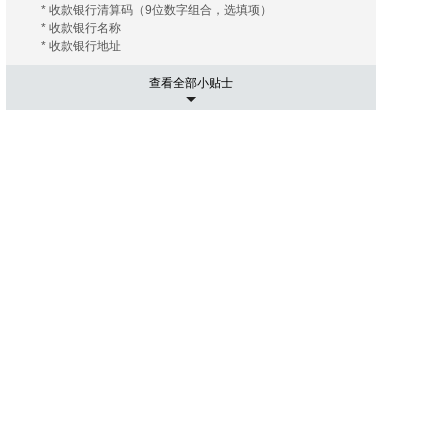
* 收款银行清算码（9位数字组合，选填项）
* 收款银行名称
* 收款银行地址
查看全部小贴士
5. 运输相关事项
有的海外拍卖行会替您安排和协调运输， 您只需要支付相关
的运费及保险费（如您需要）即可；有的海外拍卖行会推荐
几家长期合作的运输公司， 这些运输公司有着良好的信誉和
高质量的工作效率，您大可放心。您只需要提供您的收货地
址， 竞得拍品账单。 运输公司会根据您提供的信息给您报
价， 您可以在其中选择最优的报价者来承担运输任务。然后
就是付款了， 信用卡是最常用的支付手段， 当然还有其他
像PayPal，转账等。
6. 进口通关可能出现的关税
国际运送的包裹在进口清关过程中如需支付关税，需由包裹
接受人（即买家）自行承担。 征收标准：具体征收标准和额
度以海关通知和解释为准。
7. 禁拍拍品
海外拍卖会可能会出现中国法律禁止交易的物品，如枪支、
管制刀具、象牙、犀角等；中国买家不得通过本平台参与上
述物品的拍卖活动；任何情形下，买家均须对自己的竞拍行