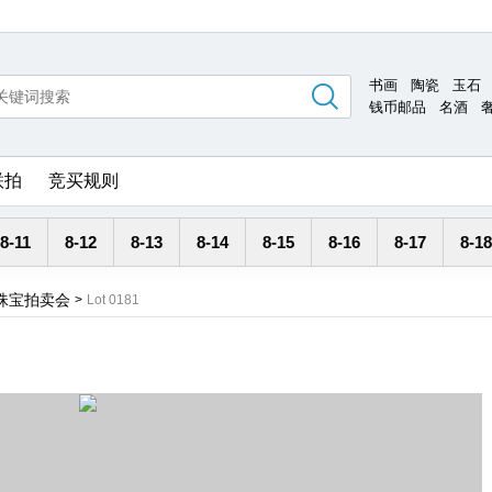
书画
陶瓷
玉石
钱币邮品
名酒
联拍
竞买规则
8-11
8-12
8-13
8-14
8-15
8-16
8-17
8-18
珠宝拍卖会
>
Lot 0181