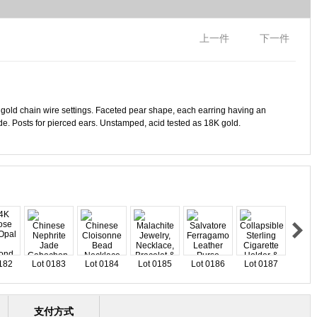
上一件
下一件
 gold chain wire settings. Faceted pear shape, each earring having an
ide. Posts for pierced ears. Unstamped, acid tested as 18K gold.
182
Lot 0183
Lot 0184
Lot 0185
Lot 0186
Lot 0187
支付方式