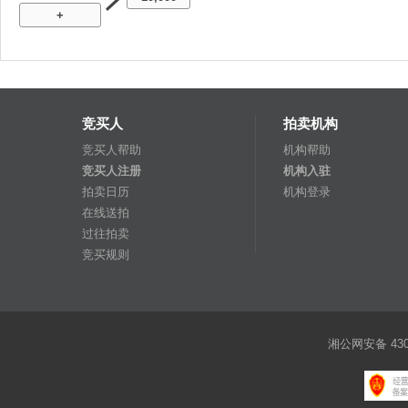
+
竞买人
拍卖机构
竞买人帮助
机构帮助
竞买人注册
机构入驻
拍卖日历
机构登录
在线送拍
过往拍卖
竞买规则
湘公网安备 4301