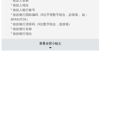
* 收款人名称
* 收款人地址
* 收款人银行账号
* 收款银行国际编码（8位字母数字组合，必填项， 如：
BFKKAT2K）
* 收款银行清算码（9位数字组合，选填项）
* 收款银行名称
* 收款银行地址
查看全部小贴士
5. 运输相关事项
有的海外拍卖行会替您安排和协调运输， 您只需要支付相关
的运费及保险费（如您需要）即可；有的海外拍卖行会推荐
几家长期合作的运输公司， 这些运输公司有着良好的信誉和
高质量的工作效率，您大可放心。您只需要提供您的收货地
址， 竞得拍品账单。 运输公司会根据您提供的信息给您报
价， 您可以在其中选择最优的报价者来承担运输任务。然后
就是付款了， 信用卡是最常用的支付手段， 当然还有其他
像PayPal，转账等。
6. 进口通关可能出现的关税
国际运送的包裹在进口清关过程中如需支付关税，需由包裹
接受人（即买家）自行承担。 征收标准：具体征收标准和额
度以海关通知和解释为准。