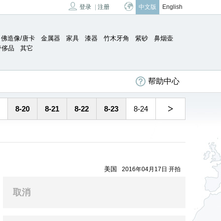
登录
|
注册
中文版
English
佛造像/唐卡
金属器
家具
漆器
竹木牙角
紫砂
鼻烟壶
奢侈品
其它
帮助中心
>
8-20
8-21
8-22
8-23
8-24
美国
2016年04月17日 开拍
取消