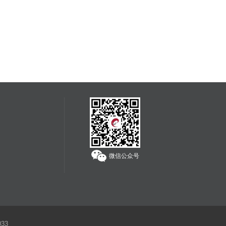
7. 禁拍拍品
海外拍卖会可能会出现中国法律禁止交易的物品，如枪支、
管制刀具、象牙、犀角等；中国买家不得通过本平台参与上
述物品的拍卖活动；任何情形下，买家均须对自己的竞拍行
为独立承担责任。
服务热线：
400-608-1178
微信公众号
33