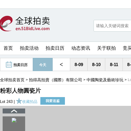
首页
拍卖活动
拍卖日历
动态资讯
关于联拍
竞
<
8-09
8-10
8-11
8
拍卖日历
今天
全球拍卖首页
拍得高拍賣（國際）有限公司
中國陶瓷及藝術珍玩
>
>
>
L
粉彩人物圓瓷片
我要送鉴
Lot 243 |
收藏拍品