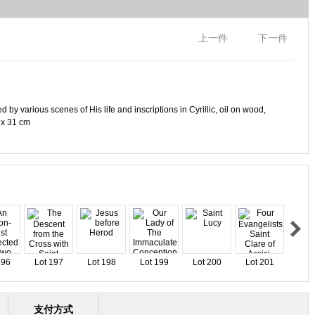
上一件
下一件
 by various scenes of His life and inscriptions in Cyrillic, oil on wood,
6 x 31 cm
196
Lot 197
Lot 198
Lot 199
Lot 200
Lot 201
支付方式