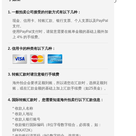
1. 一般拍卖公司接受的付款方式有以下几种：
现金、信用卡、转账汇款、银行支票、个人支票以及PayPal
支付。
使用PayPal支付时，请留意需要在账单金额的基础上额外加
上 4% 的手续费。
2. 信用卡的种类有以下几种：
3. 转账汇款时请注意银行手续费
海外拍企会要求足额到账，所以请您在汇款时，选择足额到
账，或在汇款金额的基础上加上汇款手续费（如25美金）。
4. 国际转账汇款时， 您需要知道海外拍卖行以下汇款信息：
* 收款人名称
* 收款人地址
* 收款人银行账号
* 收款银行国际编码（8位字母数字组合，必填项， 如：
BFKKAT2K）
* 收款银行清算码（9位数字组合，选填项）