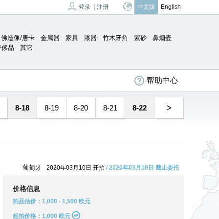
登录
|
注册
中文版
English
佛造像/唐卡
金属器
家具
漆器
竹木牙角
紫砂
鼻烟壶
奢侈品
其它
帮助中心
>
8-18
8-19
8-20
8-21
8-22
葡萄牙
2020年03月10日 开拍
/ 2020年03月10日 截止委托
价格信息
拍品估价：1,000 - 1,500 欧元
起拍价格：1,000 欧元