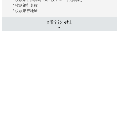
* 收款银行名称
* 收款银行地址
查看全部小贴士
5. 运输相关事项
有的海外拍卖行会替您安排和协调运输， 您只需要支付相关
的运费及保险费（如您需要）即可；有的海外拍卖行会推荐
几家长期合作的运输公司， 这些运输公司有着良好的信誉和
高质量的工作效率，您大可放心。您只需要提供您的收货地
址， 竞得拍品账单。 运输公司会根据您提供的信息给您报
价， 您可以在其中选择最优的报价者来承担运输任务。然后
就是付款了， 信用卡是最常用的支付手段， 当然还有其他
像PayPal，转账等。
6. 进口通关可能出现的关税
国际运送的包裹在进口清关过程中如需支付关税，需由包裹
接受人（即买家）自行承担。 征收标准：具体征收标准和额
度以海关通知和解释为准。
7. 禁拍拍品
海外拍卖会可能会出现中国法律禁止交易的物品，如枪支、
管制刀具、象牙、犀角等；中国买家不得通过本平台参与上
述物品的拍卖活动；任何情形下，买家均须对自己的竞拍行