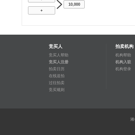
10,000
+
竞买人
拍卖机构
竞买人帮助
机构帮助
竞买人注册
机构入驻
拍卖日历
机构登录
在线送拍
过往拍卖
竞买规则
湘