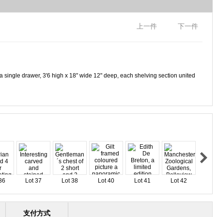
上一件
下一件
a single drawer, 3'6 high x 18" wide 12" deep, each shelving section united
36
Lot 37
Lot 38
Lot 40
Lot 41
Lot 42
支付方式