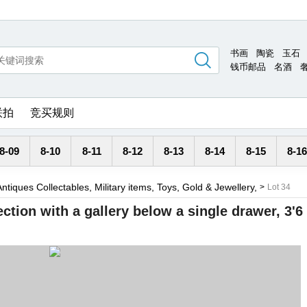
书画
陶瓷
玉石
钱币邮品
名酒
联拍
竞买规则
8-09
8-10
8-11
8-12
8-13
8-14
8-15
8-16
Antiques Collectables, Military items, Toys, Gold & Jewellery,
>
Lot 34
ction with a gallery below a single drawer, 3'6