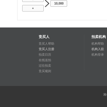
10,000
+
竞买人
拍卖机构
竞买人帮助
机构帮助
竞买人注册
机构入驻
拍卖日历
机构登录
在线送拍
过往拍卖
竞买规则
湘