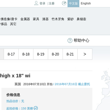
登录
|
注册
中文版
English
佛造像/唐卡
金属器
家具
漆器
竹木牙角
紫砂
鼻烟壶
奢侈品
其它
帮助中心
>
8-17
8-18
8-19
8-20
8-21
 high x 18" wi
英国
2016年07月10日 开拍
/ 2016年07月10日 截止委托
价格信息
拍品估价：无
起拍价格：150 英镑