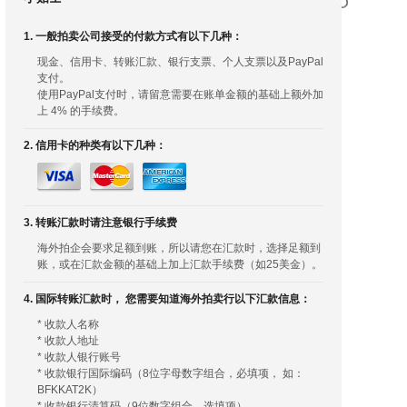
1. 一般拍卖公司接受的付款方式有以下几种：
现金、信用卡、转账汇款、银行支票、个人支票以及PayPal
支付。
使用PayPal支付时，请留意需要在账单金额的基础上额外加
上 4% 的手续费。
2. 信用卡的种类有以下几种：
3. 转账汇款时请注意银行手续费
海外拍企会要求足额到账，所以请您在汇款时，选择足额到
账，或在汇款金额的基础上加上汇款手续费（如25美金）。
4. 国际转账汇款时， 您需要知道海外拍卖行以下汇款信息：
* 收款人名称
* 收款人地址
* 收款人银行账号
* 收款银行国际编码（8位字母数字组合，必填项， 如：
BFKKAT2K）
* 收款银行清算码（9位数字组合，选填项）