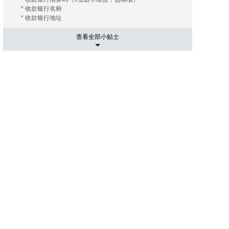
* 收款银行名称
* 收款银行地址
查看全部小贴士
5. 运输相关事项
有的海外拍卖行会替您安排和协调运输， 您只需要支付相关
的运费及保险费（如您需要）即可；有的海外拍卖行会推荐
几家长期合作的运输公司， 这些运输公司有着良好的信誉和
高质量的工作效率，您大可放心。您只需要提供您的收货地
址， 竞得拍品账单。 运输公司会根据您提供的信息给您报
价， 您可以在其中选择最优的报价者来承担运输任务。然后
就是付款了， 信用卡是最常用的支付手段， 当然还有其他
像PayPal，转账等。
6. 进口通关可能出现的关税
国际运送的包裹在进口清关过程中如需支付关税，需由包裹
接受人（即买家）自行承担。 征收标准：具体征收标准和额
度以海关通知和解释为准。
7. 禁拍拍品
海外拍卖会可能会出现中国法律禁止交易的物品，如枪支、
管制刀具、象牙、犀角等；中国买家不得通过本平台参与上
述物品的拍卖活动；任何情形下，买家均须对自己的竞拍行