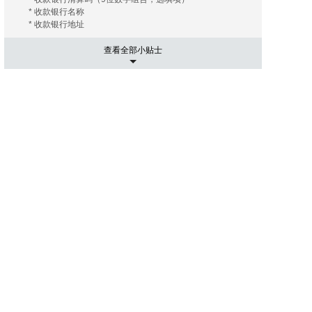
* 收款银行名称
* 收款银行地址
查看全部小贴士
5. 运输相关事项
有的海外拍卖行会替您安排和协调运输， 您只需要支付相关
的运费及保险费（如您需要）即可；有的海外拍卖行会推荐
几家长期合作的运输公司， 这些运输公司有着良好的信誉和
高质量的工作效率，您大可放心。您只需要提供您的收货地
址， 竞得拍品账单。 运输公司会根据您提供的信息给您报
价， 您可以在其中选择最优的报价者来承担运输任务。然后
就是付款了， 信用卡是最常用的支付手段， 当然还有其他
像PayPal，转账等。
6. 进口通关可能出现的关税
国际运送的包裹在进口清关过程中如需支付关税，需由包裹
接受人（即买家）自行承担。 征收标准：具体征收标准和额
度以海关通知和解释为准。
7. 禁拍拍品
海外拍卖会可能会出现中国法律禁止交易的物品，如枪支、
管制刀具、象牙、犀角等；中国买家不得通过本平台参与上
述物品的拍卖活动；任何情形下，买家均须对自己的竞拍行