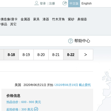
登录
|
注册
中文版
English
佛造像/唐卡
金属器
家具
漆器
竹木牙角
紫砂
鼻烟壶
奢侈品
其它
帮助中心
>
8-18
8-19
8-20
8-21
8-22
美国
2020年06月21日 开拍
/ 2020年06月19日 截止委托
价格信息
拍品估价：600 - 900 美元
起拍价格：300 美元