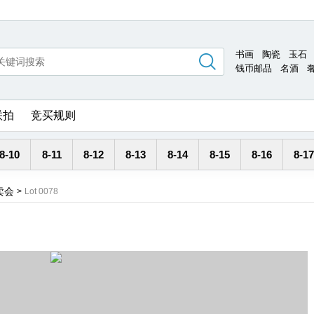
书画
陶瓷
玉石
钱币邮品
名酒
联拍
竞买规则
8-10
8-11
8-12
8-13
8-14
8-15
8-16
8-17
卖会
>
Lot 0078