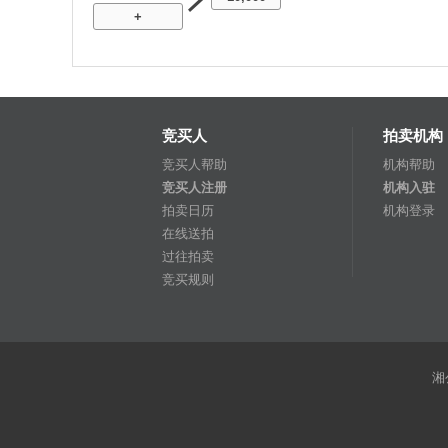
+
竞买人
拍卖机构
竞买人帮助
机构帮助
竞买人注册
机构入驻
拍卖日历
机构登录
在线送拍
过往拍卖
竞买规则
湘