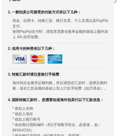
1. 一般拍卖公司接受的付款方式有以下几种：
现金、信用卡、转账汇款、银行支票、个人支票以及PayPal
支付。
使用PayPal支付时，请留意需要在账单金额的基础上额外加
上 4% 的手续费。
2. 信用卡的种类有以下几种：
3. 转账汇款时请注意银行手续费
海外拍企会要求足额到账，所以请您在汇款时，选择足额到
账，或在汇款金额的基础上加上汇款手续费（如25美金）。
4. 国际转账汇款时， 您需要知道海外拍卖行以下汇款信息：
* 收款人名称
* 收款人地址
* 收款人银行账号
* 收款银行国际编码（8位字母数字组合，必填项， 如：
BFKKAT2K）
* 收款银行清算码（9位数字组合，选填项）