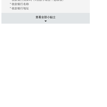
* 收款银行名称
* 收款银行地址
查看全部小贴士
5. 运输相关事项
有的海外拍卖行会替您安排和协调运输， 您只需要支付相关
的运费及保险费（如您需要）即可；有的海外拍卖行会推荐
几家长期合作的运输公司， 这些运输公司有着良好的信誉和
高质量的工作效率，您大可放心。您只需要提供您的收货地
址， 竞得拍品账单。 运输公司会根据您提供的信息给您报
价， 您可以在其中选择最优的报价者来承担运输任务。然后
就是付款了， 信用卡是最常用的支付手段， 当然还有其他
像PayPal，转账等。
6. 进口通关可能出现的关税
国际运送的包裹在进口清关过程中如需支付关税，需由包裹
接受人（即买家）自行承担。 征收标准：具体征收标准和额
度以海关通知和解释为准。
7. 禁拍拍品
海外拍卖会可能会出现中国法律禁止交易的物品，如枪支、
管制刀具、象牙、犀角等；中国买家不得通过本平台参与上
述物品的拍卖活动；任何情形下，买家均须对自己的竞拍行