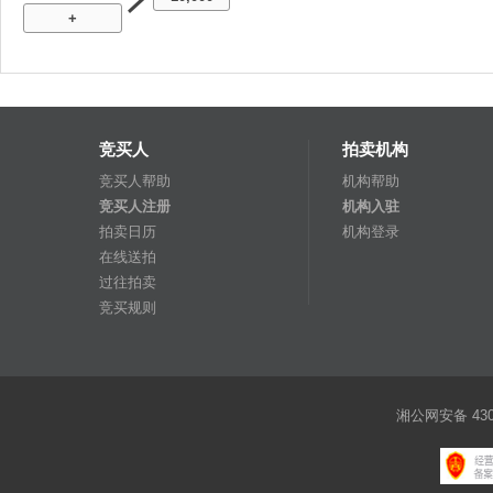
+
竞买人
拍卖机构
竞买人帮助
机构帮助
竞买人注册
机构入驻
拍卖日历
机构登录
在线送拍
过往拍卖
竞买规则
湘公网安备 4301