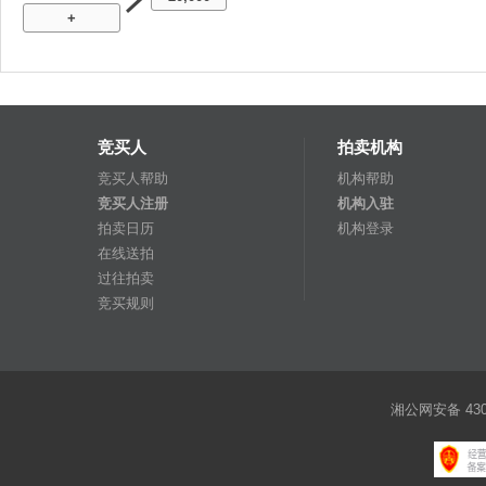
+
竞买人
拍卖机构
竞买人帮助
机构帮助
竞买人注册
机构入驻
拍卖日历
机构登录
在线送拍
过往拍卖
竞买规则
湘公网安备 4301