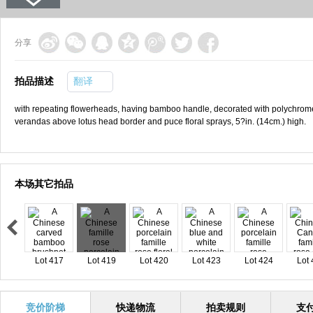
分享
拍品描述
翻译
with repeating flowerheads, having bamboo handle, decorated with polychrom
verandas above lotus head border and puce floral sprays, 5?in. (14cm.) high.
本场其它拍品
Lot 417
Lot 419
Lot 420
Lot 423
Lot 424
Lot 
竞价阶梯
快递物流
拍卖规则
支