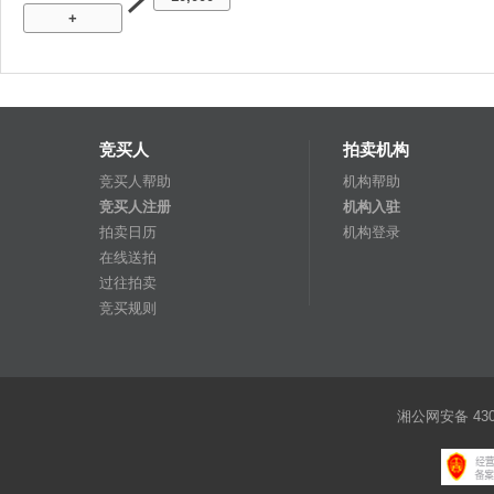
+
竞买人
拍卖机构
竞买人帮助
机构帮助
竞买人注册
机构入驻
拍卖日历
机构登录
在线送拍
过往拍卖
竞买规则
湘公网安备 4301