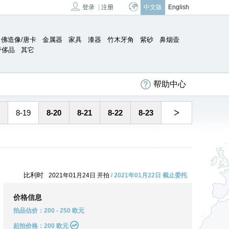
登录
|
注册
中文版
English
佛造像/唐卡
金属器
家具
漆器
竹木牙角
紫砂
鼻烟壶
奢侈品
其它
帮助中心
>
8-19
8-20
8-21
8-22
8-23
比利时
2021年01月24日 开拍
/ 2021年01月22日 截止委托
价格信息
拍品估价：200 - 250 欧元
起拍价格：200 欧元