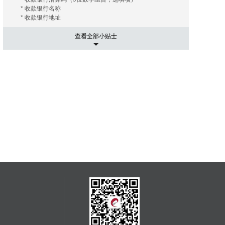
* 收款银行名称
* 收款银行地址
查看全部小贴士
5. 运输相关事项
有的海外拍卖行会替您安排和协调运输， 您只需要支付相关
的运费及保险费（如您需要）即可；有的海外拍卖行会推荐
几家长期合作的运输公司， 这些运输公司有着良好的信誉和
高质量的工作效率，您大可放心。您只需要提供您的收货地
址， 竞得拍品账单。 运输公司会根据您提供的信息给您报
价， 您可以在其中选择最优的报价者来承担运输任务。然后
就是付款了， 信用卡是最常用的支付手段， 当然还有其他
像PayPal，转账等。
6. 进口通关可能出现的关税
国际运送的包裹在进口清关过程中如需支付关税，需由包裹
接受人（即买家）自行承担。 征收标准：具体征收标准和额
度以海关通知和解释为准。
7. 禁拍拍品
海外拍卖会可能会出现中国法律禁止交易的物品，如枪支、
管制刀具、象牙、犀角等；中国买家不得通过本平台参与上
述物品的拍卖活动；任何情形下，买家均须对自己的竞拍行