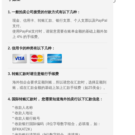
1. 一般拍卖公司接受的付款方式有以下几种：
现金、信用卡、转账汇款、银行支票、个人支票以及PayPal
支付。
使用PayPal支付时，请留意需要在账单金额的基础上额外加
上 4% 的手续费。
2. 信用卡的种类有以下几种：
3. 转账汇款时请注意银行手续费
海外拍企会要求足额到账，所以请您在汇款时，选择足额到
账，或在汇款金额的基础上加上汇款手续费（如25美金）。
4. 国际转账汇款时， 您需要知道海外拍卖行以下汇款信息：
* 收款人名称
* 收款人地址
* 收款人银行账号
* 收款银行国际编码（8位字母数字组合，必填项， 如：
BFKKAT2K）
* 收款银行清算码（9位数字组合，选填项）