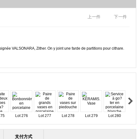
上一件
下一件
t signée VALSONARA, Zither. On y joint une farde de partitions pour cithare.
275
Lot 276
Lot 277
Lot 278
Lot 279
Lot 280
支付方式