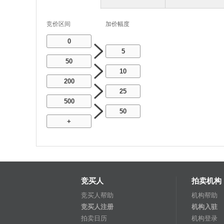
竞价区间
加价幅度
0
5
50
10
200
25
500
50
+
竞买人
拍卖机构
竞买人帮助
机构帮助
竞买人注册
机构入驻
拍卖日历
机构登录