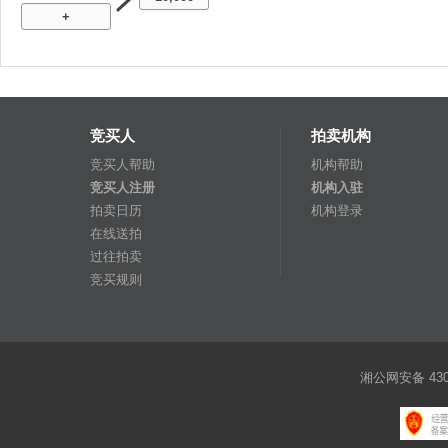
+
竞买人
拍卖机构
竞买人帮助
机构帮助
竞买人注册
机构入驻
拍卖日历
机构登录
在线送拍
过往拍卖
竞买规则
湘公网安备 4301