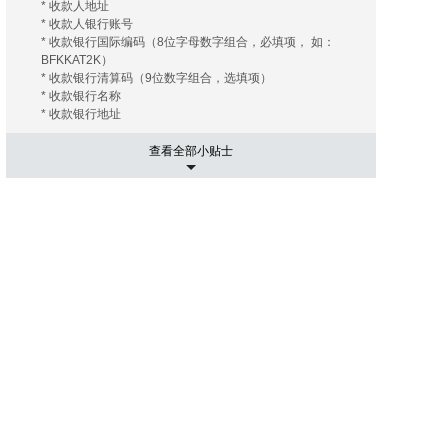
* 收款人地址
* 收款人银行账号
* 收款银行国际编码（8位字母数字组合，必填项， 如：
BFKKAT2K）
* 收款银行清算码（9位数字组合，选填项）
* 收款银行名称
* 收款银行地址
查看全部小贴士
5. 运输相关事项
有的海外拍卖行会替您安排和协调运输， 您只需要支付相关
的运费及保险费（如您需要）即可；有的海外拍卖行会推荐
几家长期合作的运输公司， 这些运输公司有着良好的信誉和
高质量的工作效率，您大可放心。您只需要提供您的收货地
址， 竞得拍品账单。 运输公司会根据您提供的信息给您报
价， 您可以在其中选择最优的报价者来承担运输任务。然后
就是付款了， 信用卡是最常用的支付手段， 当然还有其他
像PayPal，转账等。
6. 进口通关可能出现的关税
国际运送的包裹在进口清关过程中如需支付关税，需由包裹
接受人（即买家）自行承担。 征收标准：具体征收标准和额
度以海关通知和解释为准。
7. 禁拍拍品