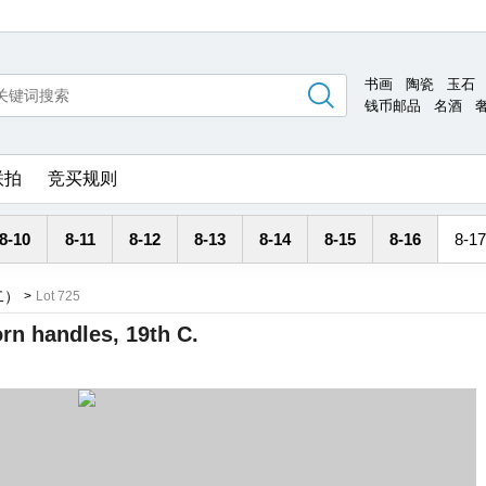
书画
陶瓷
玉石
钱币邮品
名酒
联拍
竞买规则
8-10
8-11
8-12
8-13
8-14
8-15
8-16
8-17
二）
>
Lot 725
rn handles, 19th C.