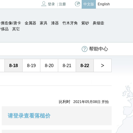
登录
|
注册
中文版
English
佛造像/唐卡
金属器
家具
漆器
竹木牙角
紫砂
鼻烟壶
奢侈品
其它
帮助中心
>
8-18
8-19
8-20
8-21
8-22
比利时
2021年05月08日 开拍
请登录查看落槌价