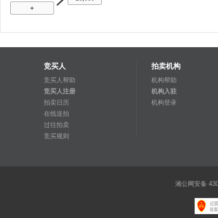
+
竞买人
拍卖机构
竞买人帮助
机构帮助
竞买人注册
机构入驻
拍卖日历
机构登录
在线送拍
过往拍卖
竞买规则
湘公网安备 4301