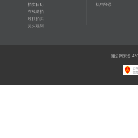
拍卖日历
机构登录
在线送拍
过往拍卖
竞买规则
湘公网安备 4301