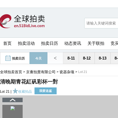
首页
拍卖活动
拍卖日历
动态资讯
关于联拍
竞
<
8-11
8-12
8-13
8
拍卖日历
今天
全球拍卖首页
京薈拍賣有限公司
瓷器杂项
>
>
>
Lot 21
清晚期青花紅矾彩杯一對
我要送鉴
Lot 21 |
收藏拍品