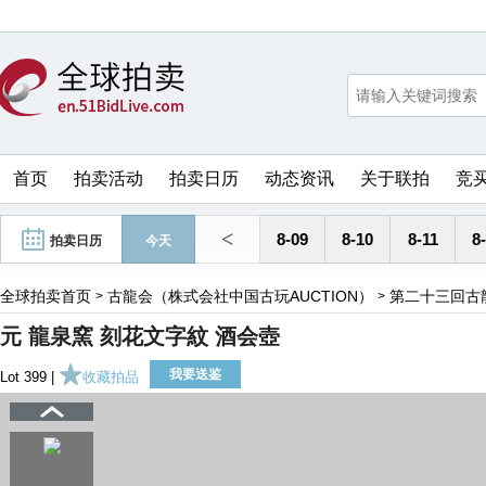
首页
拍卖活动
拍卖日历
动态资讯
关于联拍
竞
<
8-09
8-10
8-11
8
拍卖日历
今天
全球拍卖首页
古龍会（株式会社中国古玩AUCTION）
第二十三回古
>
>
元 龍泉窯 刻花文字紋 酒会壺
我要送鉴
Lot 399 |
收藏拍品