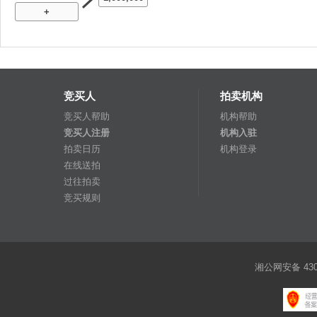
+
竞买人
拍卖机构
竞买人帮助
机构帮助
竞买人注册
机构入驻
拍卖日历
机构登录
在线送拍
过往拍卖
竞买规则
湘公网安备 4301