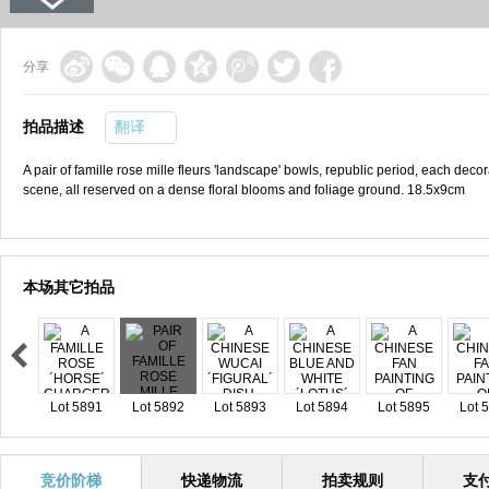
分享
拍品描述
翻译
A pair of famille rose mille fleurs 'landscape' bowls, republic period, each dec
scene, all reserved on a dense floral blooms and foliage ground. 18.5x9cm
本场其它拍品
Lot 5891
Lot 5892
Lot 5893
Lot 5894
Lot 5895
Lot 
竞价阶梯
快递物流
拍卖规则
支