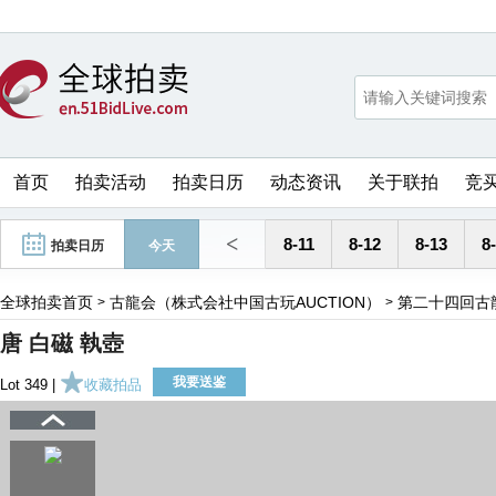
首页
拍卖活动
拍卖日历
动态资讯
关于联拍
竞
<
8-11
8-12
8-13
8
拍卖日历
今天
全球拍卖首页
古龍会（株式会社中国古玩AUCTION）
第二十四回古
>
>
唐 白磁 執壺
我要送鉴
Lot 349 |
收藏拍品