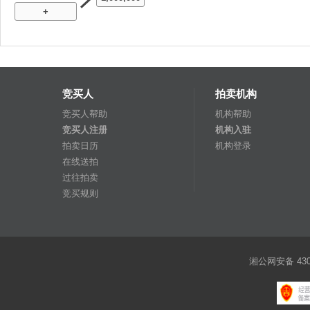
+
竞买人
拍卖机构
竞买人帮助
机构帮助
竞买人注册
机构入驻
拍卖日历
机构登录
在线送拍
过往拍卖
竞买规则
湘公网安备 4301