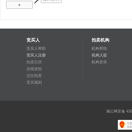
+
竞买人
拍卖机构
竞买人帮助
机构帮助
竞买人注册
机构入驻
拍卖日历
机构登录
在线送拍
过往拍卖
竞买规则
湘公网安备 4301