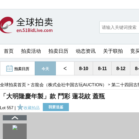
首页
拍卖活动
拍卖日历
动态资讯
关于联拍
竞
<
8-10
8-11
8-12
8
拍卖日历
今天
全球拍卖首页
古龍会（株式会社中国古玩AUCTION）
第二十四回古
>
>
「大明隆慶年製」款 鬥彩 蓮花紋 蓋瓶
我要送鉴
Lot 557 |
收藏拍品