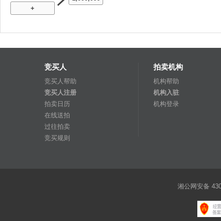
+
竞买人
拍卖机构
竞买人帮助
机构帮助
竞买人注册
机构入驻
拍卖日历
机构登录
在线送拍
过往拍卖
竞买规则
湘公网安备 4301