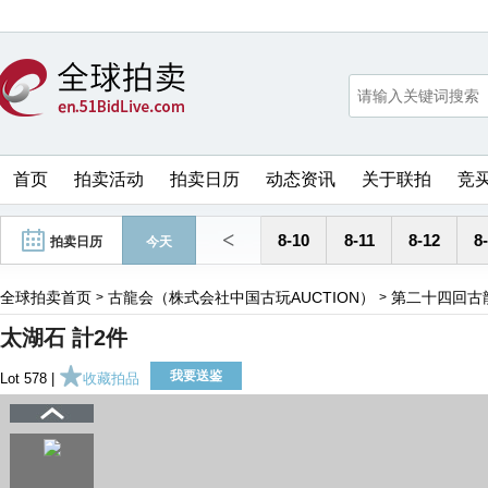
首页
拍卖活动
拍卖日历
动态资讯
关于联拍
竞
<
8-10
8-11
8-12
8
拍卖日历
今天
全球拍卖首页
古龍会（株式会社中国古玩AUCTION）
第二十四回古
>
>
太湖石 計2件
我要送鉴
Lot 578 |
收藏拍品