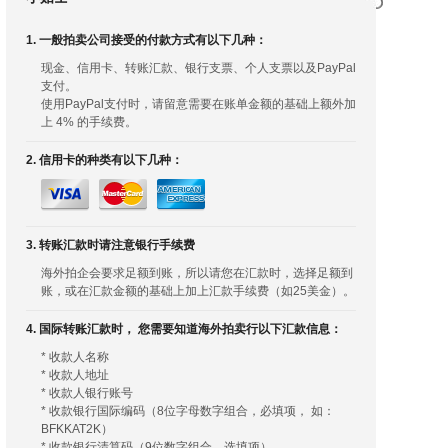
1. 一般拍卖公司接受的付款方式有以下几种：
现金、信用卡、转账汇款、银行支票、个人支票以及PayPal
支付。
使用PayPal支付时，请留意需要在账单金额的基础上额外加
上 4% 的手续费。
2. 信用卡的种类有以下几种：
3. 转账汇款时请注意银行手续费
海外拍企会要求足额到账，所以请您在汇款时，选择足额到
账，或在汇款金额的基础上加上汇款手续费（如25美金）。
4. 国际转账汇款时， 您需要知道海外拍卖行以下汇款信息：
* 收款人名称
* 收款人地址
* 收款人银行账号
* 收款银行国际编码（8位字母数字组合，必填项， 如：
BFKKAT2K）
* 收款银行清算码（9位数字组合，选填项）