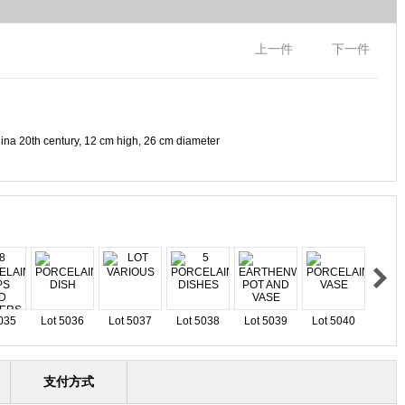
上一件
下一件
hina 20th century, 12 cm high, 26 cm diameter
035
Lot 5036
Lot 5037
Lot 5038
Lot 5039
Lot 5040
支付方式