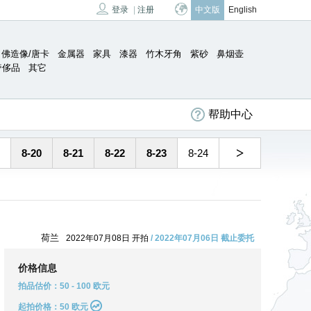
登录
|
注册
中文版
English
佛造像/唐卡
金属器
家具
漆器
竹木牙角
紫砂
鼻烟壶
奢侈品
其它
帮助中心
>
8-20
8-21
8-22
8-23
8-24
荷兰
2022年07月08日 开拍
/ 2022年07月06日 截止委托
价格信息
拍品估价：50 - 100 欧元
起拍价格：50 欧元