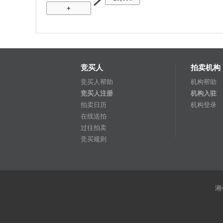
+
竞买人
拍卖机构
竞买人帮助
机构帮助
竞买人注册
机构入驻
拍卖日历
机构登录
在线送拍
过往拍卖
竞买规则
湘