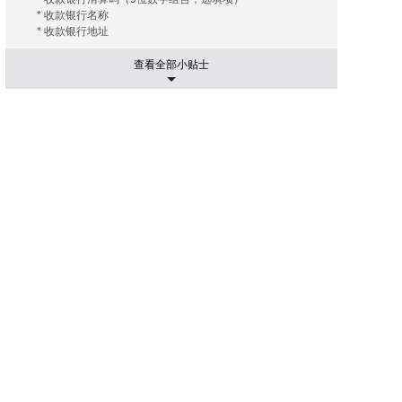
* 收款银行名称
* 收款银行地址
查看全部小贴士
5. 运输相关事项
有的海外拍卖行会替您安排和协调运输， 您只需要支付相关
的运费及保险费（如您需要）即可；有的海外拍卖行会推荐
几家长期合作的运输公司， 这些运输公司有着良好的信誉和
高质量的工作效率，您大可放心。您只需要提供您的收货地
址， 竞得拍品账单。 运输公司会根据您提供的信息给您报
价， 您可以在其中选择最优的报价者来承担运输任务。然后
就是付款了， 信用卡是最常用的支付手段， 当然还有其他
像PayPal，转账等。
6. 进口通关可能出现的关税
国际运送的包裹在进口清关过程中如需支付关税，需由包裹
接受人（即买家）自行承担。 征收标准：具体征收标准和额
度以海关通知和解释为准。
7. 禁拍拍品
海外拍卖会可能会出现中国法律禁止交易的物品，如枪支、
管制刀具、象牙、犀角等；中国买家不得通过本平台参与上
述物品的拍卖活动；任何情形下，买家均须对自己的竞拍行