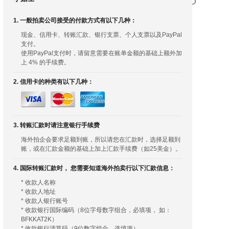
1. 一般拍卖公司接受的付款方式有以下几种：
现金、信用卡、转账汇款、银行支票、个人支票以及PayPal
支付。
使用PayPal支付时，请留意需要在账单金额的基础上额外加
上 4% 的手续费。
2. 信用卡的种类有以下几种：
3. 转账汇款时请注意银行手续费
海外拍企会要求足额到账，所以请您在汇款时，选择足额到
账，或在汇款金额的基础上加上汇款手续费（如25美金）。
4. 国际转账汇款时， 您需要知道海外拍卖行以下汇款信息：
* 收款人名称
* 收款人地址
* 收款人银行账号
* 收款银行国际编码（8位字母数字组合，必填项， 如：
BFKKAT2K）
* 收款银行清算码（9位数字组合，选填项）