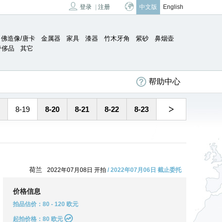
登录
|
注册
中文版
English
佛造像/唐卡
金属器
家具
漆器
竹木牙角
紫砂
鼻烟壶
奢侈品
其它
帮助中心
>
8-19
8-20
8-21
8-22
8-23
荷兰
2022年07月08日 开拍
/ 2022年07月06日 截止委托
价格信息
拍品估价：80 - 120 欧元
起拍价格：80 欧元