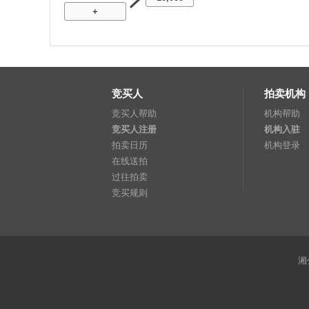
+
竞买人
拍卖机构
竞买人帮助
机构帮助
竞买人注册
机构入驻
拍卖日历
机构登录
在线送拍
过往拍卖
竞买规则
湘