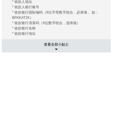
* 收款人地址
* 收款人银行账号
* 收款银行国际编码（8位字母数字组合，必填项， 如：
BFKKAT2K）
* 收款银行清算码（9位数字组合，选填项）
* 收款银行名称
* 收款银行地址
查看全部小贴士
5. 运输相关事项
有的海外拍卖行会替您安排和协调运输， 您只需要支付相关
的运费及保险费（如您需要）即可；有的海外拍卖行会推荐
几家长期合作的运输公司， 这些运输公司有着良好的信誉和
高质量的工作效率，您大可放心。您只需要提供您的收货地
址， 竞得拍品账单。 运输公司会根据您提供的信息给您报
价， 您可以在其中选择最优的报价者来承担运输任务。然后
就是付款了， 信用卡是最常用的支付手段， 当然还有其他
像PayPal，转账等。
6. 进口通关可能出现的关税
国际运送的包裹在进口清关过程中如需支付关税，需由包裹
接受人（即买家）自行承担。 征收标准：具体征收标准和额
度以海关通知和解释为准。
7. 禁拍拍品