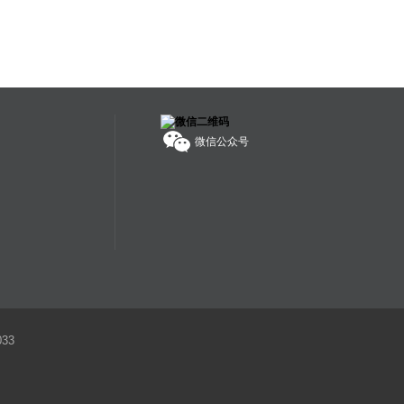
海外拍卖会可能会出现中国法律禁止交易的物品，如枪支、
管制刀具、象牙、犀角等；中国买家不得通过本平台参与上
述物品的拍卖活动；任何情形下，买家均须对自己的竞拍行
为独立承担责任。
服务热线：
400-608-1178
微信公众号
33