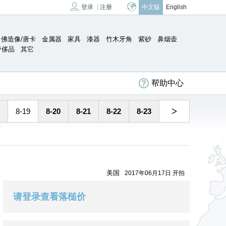
登录
|
注册
中文版
English
佛造像/唐卡
金属器
家具
漆器
竹木牙角
紫砂
鼻烟壶
奢侈品
其它
帮助中心
>
8-19
8-20
8-21
8-22
8-23
美国
2017年06月17日 开拍
请登录查看落槌价