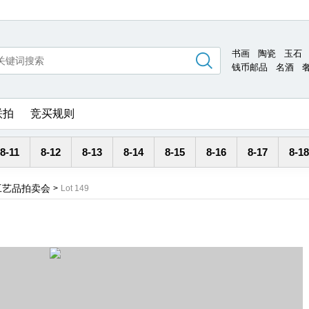
书画
陶瓷
玉石
钱币邮品
名酒
联拍
竞买规则
8-11
8-12
8-13
8-14
8-15
8-16
8-17
8-18
工艺品拍卖会
>
Lot 149