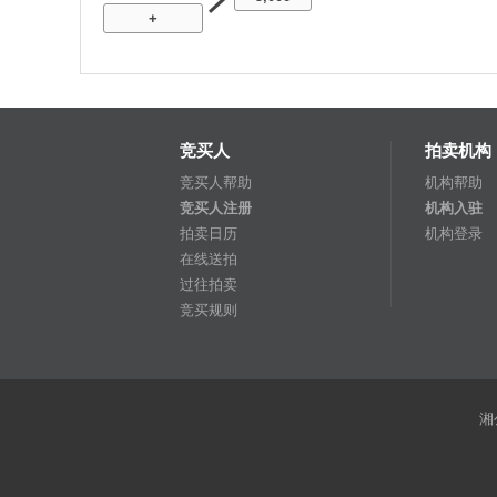
+
竞买人
拍卖机构
竞买人帮助
机构帮助
竞买人注册
机构入驻
拍卖日历
机构登录
在线送拍
过往拍卖
竞买规则
湘