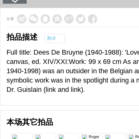
分享
拍品描述
翻译
Full title: Dees De Bruyne (1940-1988): 'Lov
canvas, ed. XIV/XXI:Work: 99 x 69 cm As an
1940-1998) was an outsider in the Belgian art
symbolic work was in the spotlight during a
Dr. Guislain (link and link).
本场其它拍品