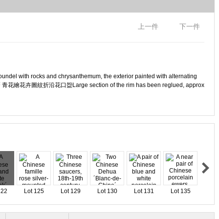
上一件
下一件
l roundel with rocks and chrysanthemum, the exterior painted with alternating
r 明萬曆 青花繪花卉圖紋折沿花口盌Large section of the rim has been reglued, approx
122
Lot 125
Lot 129
Lot 130
Lot 131
Lot 135