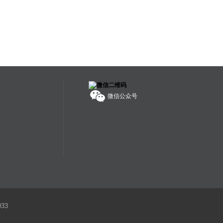
7. 禁拍拍品
海外拍卖会可能会出现中国法律禁止交易的物品，如枪支、
管制刀具、象牙、犀角等；中国买家不得通过本平台参与上
述物品的拍卖活动；任何情形下，买家均须对自己的竞拍行
为独立承担责任。
服务热线：
400-608-1178
微信公众号
33