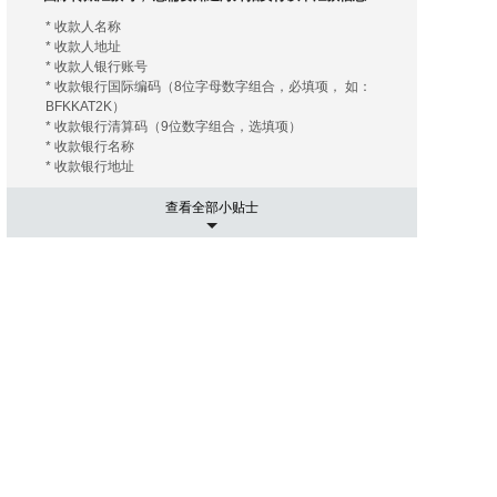
* 收款人名称
* 收款人地址
* 收款人银行账号
* 收款银行国际编码（8位字母数字组合，必填项， 如：
BFKKAT2K）
* 收款银行清算码（9位数字组合，选填项）
* 收款银行名称
* 收款银行地址
查看全部小贴士
5. 运输相关事项
有的海外拍卖行会替您安排和协调运输， 您只需要支付相关
的运费及保险费（如您需要）即可；有的海外拍卖行会推荐
几家长期合作的运输公司， 这些运输公司有着良好的信誉和
高质量的工作效率，您大可放心。您只需要提供您的收货地
址， 竞得拍品账单。 运输公司会根据您提供的信息给您报
价， 您可以在其中选择最优的报价者来承担运输任务。然后
就是付款了， 信用卡是最常用的支付手段， 当然还有其他
像PayPal，转账等。
6. 进口通关可能出现的关税
国际运送的包裹在进口清关过程中如需支付关税，需由包裹
接受人（即买家）自行承担。 征收标准：具体征收标准和额
度以海关通知和解释为准。