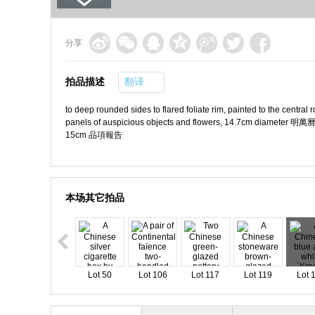
分享
拍品描述
翻译
to deep rounded sides to flared foliate rim, painted to the centra
panels of auspicious objects and flowers, 14.7cm diamete
15cm 品項報告
本场其它拍品
Lot 50
Lot 106
Lot 117
Lot 119
Lot 