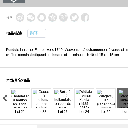
分享
拍品描述
翻译
Pendule lanterne, France, vers 1740. Mouvement à échappement à verge et 
chiffres romains indiquant les heures et les minutes, h 40 x l 15 x p 15 cm.
本场其它拍品
Lot 21
Lot 22
Lot 23
Lot 24
Lot 25
Lot