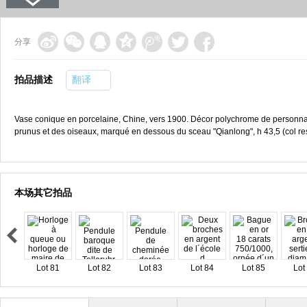
分享
拍品描述
翻译
Vase conique en porcelaine, Chine, vers 1900. Décor polychrome de personna
prunus et des oiseaux, marqué en dessous du sceau "Qianlong", h 43,5 (col re
本场其它拍品
Lot 81
Lot 82
Lot 83
Lot 84
Lot 85
Lot