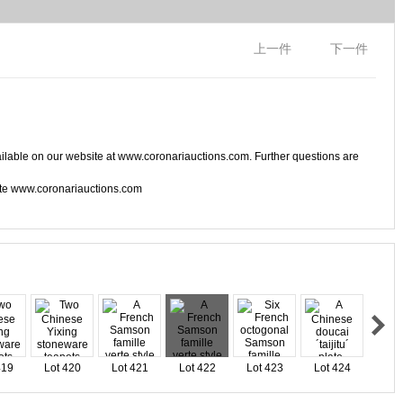
上一件
下一件
ilable on our website at www.coronariauctions.com. Further questions are
site www.coronariauctions.com
419
Lot 420
Lot 421
Lot 422
Lot 423
Lot 424