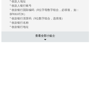
* 收款人地址
* 收款人银行账号
* 收款银行国际编码（8位字母数字组合，必填项， 如：
BFKKAT2K）
* 收款银行清算码（9位数字组合，选填项）
* 收款银行名称
* 收款银行地址
查看全部小贴士
5. 运输相关事项
有的海外拍卖行会替您安排和协调运输， 您只需要支付相关
的运费及保险费（如您需要）即可；有的海外拍卖行会推荐
几家长期合作的运输公司， 这些运输公司有着良好的信誉和
高质量的工作效率，您大可放心。您只需要提供您的收货地
址， 竞得拍品账单。 运输公司会根据您提供的信息给您报
价， 您可以在其中选择最优的报价者来承担运输任务。然后
就是付款了， 信用卡是最常用的支付手段， 当然还有其他
像PayPal，转账等。
6. 进口通关可能出现的关税
国际运送的包裹在进口清关过程中如需支付关税，需由包裹
接受人（即买家）自行承担。 征收标准：具体征收标准和额
度以海关通知和解释为准。
7. 禁拍拍品