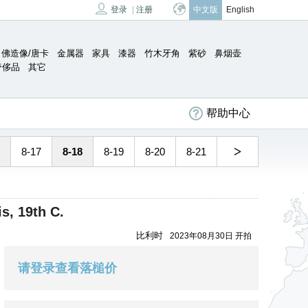
登录
|
注册
中文版
English
佛造像/唐卡
金属器
家具
漆器
竹木牙角
紫砂
鼻烟壶
奢侈品
其它
帮助中心
>
8-17
8-18
8-19
8-20
8-21
s, 19th C.
比利时
2023年08月30日 开拍
请登录查看落槌价