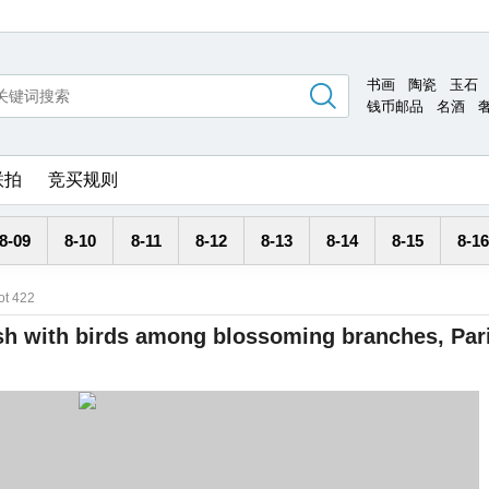
书画
陶瓷
玉石
钱币邮品
名酒
联拍
竞买规则
8-09
8-10
8-11
8-12
8-13
8-14
8-15
8-16
ot 422
sh with birds among blossoming branches, Pari