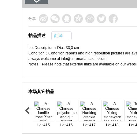
分享
拍品描述
翻译
Lot Description：Dia.: 33,3 cm
Condition：Condition reports and high resolution pictures are ava
always welcome at info@coronariauctions.com
Notes：Please note that external links are available on our web
本场其它拍品
Lot 415
Lot 416
Lot 417
Lot 418
Lot 