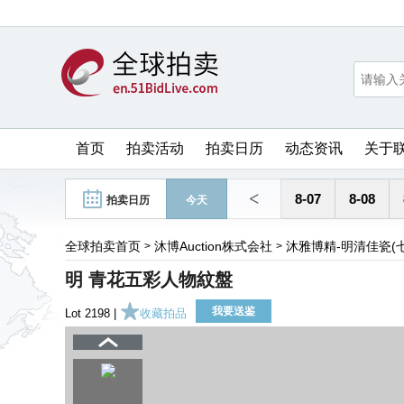
首页
拍卖活动
拍卖日历
动态资讯
关于
<
8-07
8-08
拍卖日历
今天
全球拍卖首页
沐博Auction株式会社
沐雅博精-明清佳瓷(七
>
>
明 青花五彩人物紋盤
我要送鉴
Lot 2198 |
收藏拍品