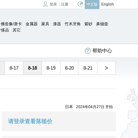
登录
|
注册
中文版
English
佛造像/唐卡
金属器
家具
漆器
竹木牙角
紫砂
鼻烟壶
奢侈品
其它
帮助中心
>
8-17
8-18
8-19
8-20
8-21
日本
2024年04月27日 开拍
请登录查看落槌价