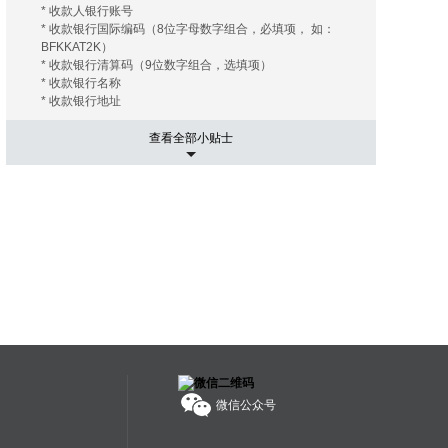
* 收款人银行账号
* 收款银行国际编码（8位字母数字组合，必填项， 如：
BFKKAT2K）
* 收款银行清算码（9位数字组合，选填项）
* 收款银行名称
* 收款银行地址
查看全部小贴士
5. 运输相关事项
有的海外拍卖行会替您安排和协调运输， 您只需要支付相关
的运费及保险费（如您需要）即可；有的海外拍卖行会推荐
几家长期合作的运输公司， 这些运输公司有着良好的信誉和
高质量的工作效率，您大可放心。您只需要提供您的收货地
址， 竞得拍品账单。 运输公司会根据您提供的信息给您报
价， 您可以在其中选择最优的报价者来承担运输任务。然后
就是付款了， 信用卡是最常用的支付手段， 当然还有其他
像PayPal，转账等。
6. 进口通关可能出现的关税
国际运送的包裹在进口清关过程中如需支付关税，需由包裹
接受人（即买家）自行承担。 征收标准：具体征收标准和额
度以海关通知和解释为准。
微信公众号
7. 禁拍拍品