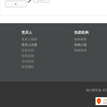
+
竞买人
拍卖机构
竞买人帮助
机构帮助
竞买人注册
机构入驻
拍卖日历
机构登录
在线送拍
过往拍卖
竞买规则
湘公网安备 4301