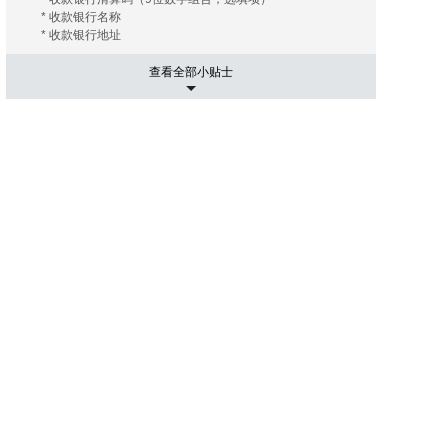
* 收款银行名称
* 收款银行地址
查看全部小贴士
5. 运输相关事项
有的海外拍卖行会替您安排和协调运输， 您只需要支付相关
的运费及保险费（如您需要）即可；有的海外拍卖行会推荐
几家长期合作的运输公司， 这些运输公司有着良好的信誉和
高质量的工作效率，您大可放心。您只需要提供您的收货地
址， 竞得拍品账单。 运输公司会根据您提供的信息给您报
价， 您可以在其中选择最优的报价者来承担运输任务。然后
就是付款了， 信用卡是最常用的支付手段， 当然还有其他
像PayPal，转账等。
6. 进口通关可能出现的关税
国际运送的包裹在进口清关过程中如需支付关税，需由包裹
接受人（即买家）自行承担。 征收标准：具体征收标准和额
度以海关通知和解释为准。
7. 禁拍拍品
海外拍卖会可能会出现中国法律禁止交易的物品，如枪支、
管制刀具、象牙、犀角等；中国买家不得通过本平台参与上
述物品的拍卖活动；任何情形下，买家均须对自己的竞拍行