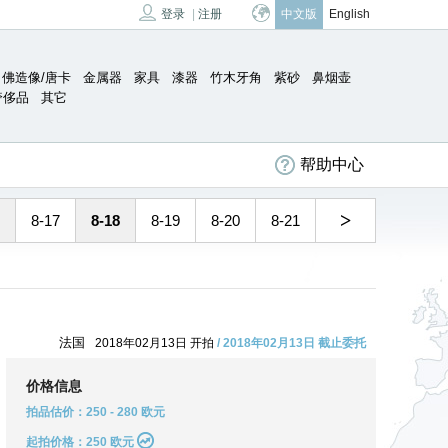
登录
|
注册
中文版
English
佛造像/唐卡
金属器
家具
漆器
竹木牙角
紫砂
鼻烟壶
奢侈品
其它
帮助中心
>
8-17
8-18
8-19
8-20
8-21
法国
2018年02月13日 开拍
/ 2018年02月13日 截止委托
价格信息
拍品估价：250 - 280 欧元
起拍价格：250 欧元