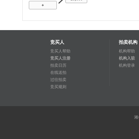
+
竞买人
拍卖机构
竞买人帮助
机构帮助
竞买人注册
机构入驻
拍卖日历
机构登录
在线送拍
过往拍卖
竞买规则
湘