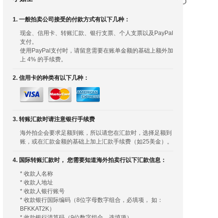
1. 一般拍卖公司接受的付款方式有以下几种：
现金、信用卡、转账汇款、银行支票、个人支票以及PayPal
支付。
使用PayPal支付时，请留意需要在账单金额的基础上额外加
上 4% 的手续费。
2. 信用卡的种类有以下几种：
3. 转账汇款时请注意银行手续费
海外拍企会要求足额到账，所以请您在汇款时，选择足额到
账，或在汇款金额的基础上加上汇款手续费（如25美金）。
4. 国际转账汇款时， 您需要知道海外拍卖行以下汇款信息：
* 收款人名称
* 收款人地址
* 收款人银行账号
* 收款银行国际编码（8位字母数字组合，必填项， 如：
BFKKAT2K）
* 收款银行清算码（9位数字组合，选填项）