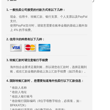
1. 一般拍卖公司接受的付款方式有以下几种：
现金、信用卡、转账汇款、银行支票、个人支票以及PayPal
支付。
使用PayPal支付时，请留意需要在账单金额的基础上额外加
上 4% 的手续费。
2. 信用卡的种类有以下几种：
3. 转账汇款时请注意银行手续费
海外拍企会要求足额到账，所以请您在汇款时，选择足额到
账，或在汇款金额的基础上加上汇款手续费（如25美金）。
4. 国际转账汇款时， 您需要知道海外拍卖行以下汇款信息：
* 收款人名称
* 收款人地址
* 收款人银行账号
* 收款银行国际编码（8位字母数字组合，必填项， 如：
BFKKAT2K）
* 收款银行清算码（9位数字组合，选填项）