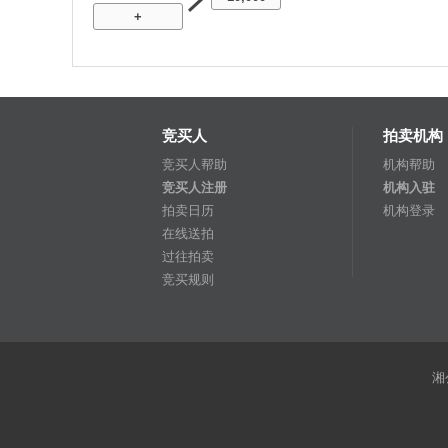
+
竞买人
拍卖机构
竞买人帮助
机构帮助
竞买人注册
机构入驻
拍卖日历
机构登录
在线送拍
过往拍卖
竞买规则
湘