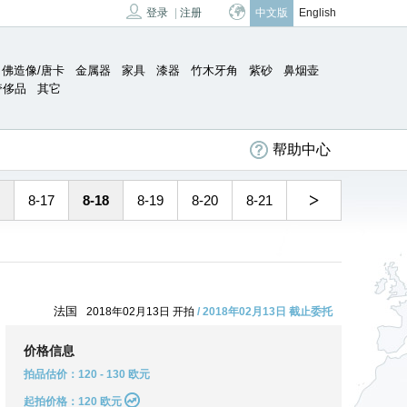
登录
|
注册
中文版
English
佛造像/唐卡
金属器
家具
漆器
竹木牙角
紫砂
鼻烟壶
奢侈品
其它
帮助中心
>
8-17
8-18
8-19
8-20
8-21
法国
2018年02月13日 开拍
/ 2018年02月13日 截止委托
价格信息
拍品估价：120 - 130 欧元
起拍价格：120 欧元