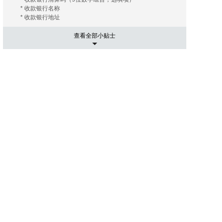
* 收款银行名称
* 收款银行地址
查看全部小贴士
5. 运输相关事项
有的海外拍卖行会替您安排和协调运输， 您只需要支付相关
的运费及保险费（如您需要）即可；有的海外拍卖行会推荐
几家长期合作的运输公司， 这些运输公司有着良好的信誉和
高质量的工作效率，您大可放心。您只需要提供您的收货地
址， 竞得拍品账单。 运输公司会根据您提供的信息给您报
价， 您可以在其中选择最优的报价者来承担运输任务。然后
就是付款了， 信用卡是最常用的支付手段， 当然还有其他
像PayPal，转账等。
6. 进口通关可能出现的关税
国际运送的包裹在进口清关过程中如需支付关税，需由包裹
接受人（即买家）自行承担。 征收标准：具体征收标准和额
度以海关通知和解释为准。
7. 禁拍拍品
海外拍卖会可能会出现中国法律禁止交易的物品，如枪支、
管制刀具、象牙、犀角等；中国买家不得通过本平台参与上
述物品的拍卖活动；任何情形下，买家均须对自己的竞拍行