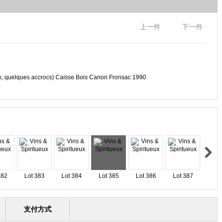
上一件
下一件
 quelques accrocs) Caisse Bois Canon Fronsac 1990
382
Lot 383
Lot 384
Lot 385
Lot 386
Lot 387
支付方式