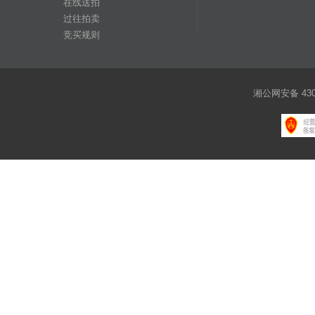
在线送拍
过往拍卖
竞买规则
湘公网安备 4301