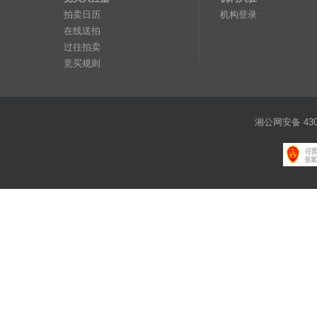
拍卖日历
机构登录
在线送拍
过往拍卖
竞买规则
湘公网安备 4301