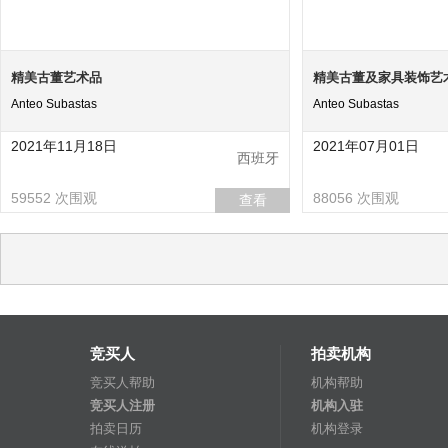
精美古董艺术品
精美古董及家具装饰艺
Anteo Subastas
Anteo Subastas
2021年11月18日
2021年07月01日
西班牙
59552 次围观
88056 次围观
查看
竞买人
拍卖机构
竞买人帮助
机构帮助
竞买人注册
机构入驻
拍卖日历
机构登录