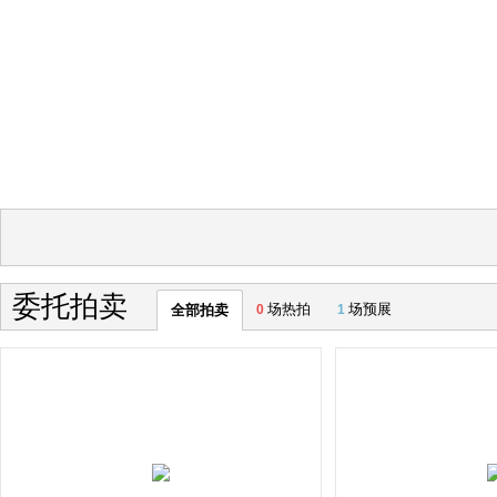
委托拍卖
场热拍
场预展
全部拍卖
0
1