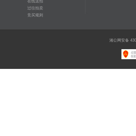
在线送拍
过往拍卖
竞买规则
湘公网安备 4301