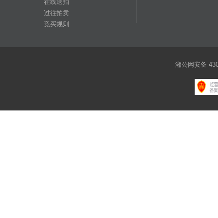
在线送拍
过往拍卖
竞买规则
湘公网安备 4301